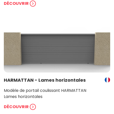
DÉCOUVRIR
chevron_right
HARMATTAN - Lames horizontales
Modèle de portail coulissant HARMATTAN
Lames horizontales
DÉCOUVRIR
chevron_right