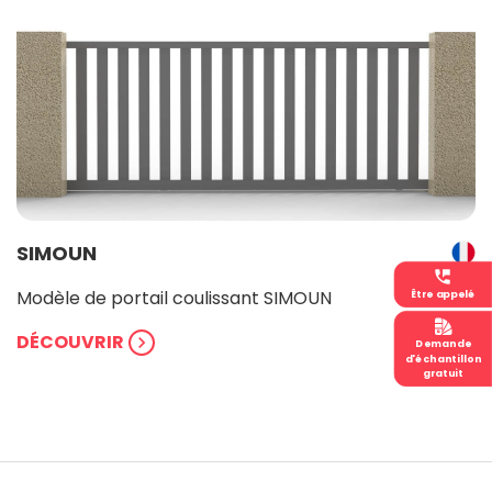
SIMOUN
perm_phone_msg
Modèle de portail coulissant SIMOUN
Être appelé
DÉCOUVRIR
chevron_right
Demande
d'échantillon
gratuit