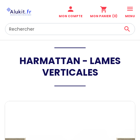

person
shopping_cart
MENU
MON COMPTE
MON PANIER
(0)

HARMATTAN - LAMES
VERTICALES