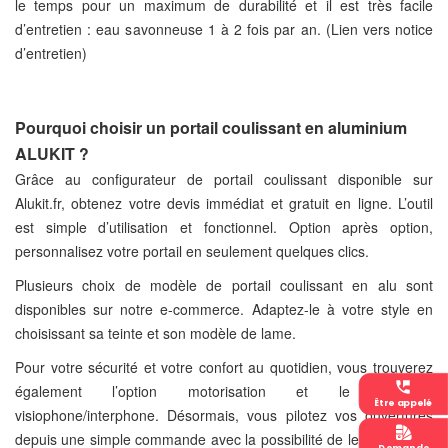
le temps pour un maximum de durabilité et il est très facile
d’entretien : eau savonneuse 1 à 2 fois par an. (Lien vers notice
d’entretien)
Pourquoi choisir un portail coulissant en aluminium
ALUKIT ?
Grâce au configurateur de portail coulissant disponible sur
Alukit.fr, obtenez votre devis immédiat et gratuit en ligne. L’outil
est simple d’utilisation et fonctionnel. Option après option,
personnalisez votre portail en seulement quelques clics.
Plusieurs choix de modèle de portail coulissant en alu sont
disponibles sur notre e-commerce. Adaptez-le à votre style en
choisissant sa teinte et son modèle de lame.
Pour votre sécurité et votre confort au quotidien, vous trouverez
perm_phone_msg
également l’option motorisation et le système
Être appelé
visiophone/interphone. Désormais, vous pilotez vos ouvertures
depuis une simple commande avec la possibilité de les connecter