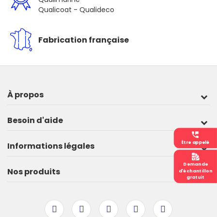
Qualicoat - Qualideco
Fabrication française
À propos
Besoin d'aide
perm_phone_msg
Être appelé
Informations légales
Demande
Nos produits
d'échantillon
gratuit