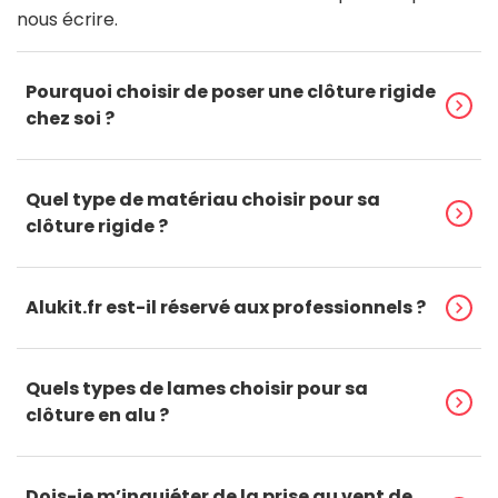
nous écrire.
Pourquoi choisir de poser une clôture rigide
chevron_right
chez soi ?
Quel type de matériau choisir pour sa
chevron_right
clôture rigide ?
Alukit.fr est-il réservé aux professionnels ?
chevron_right
Quels types de lames choisir pour sa
chevron_right
clôture en alu ?
Dois-je m’inquiéter de la prise au vent de