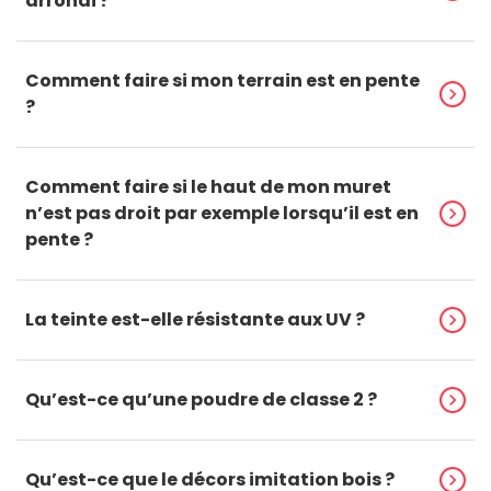
arrondi ?
Comment faire si mon terrain est en pente
chevron_right
?
Comment faire si le haut de mon muret
n’est pas droit par exemple lorsqu’il est en
chevron_right
pente ?
La teinte est-elle résistante aux UV ?
chevron_right
Qu’est-ce qu’une poudre de classe 2 ?
chevron_right
Qu’est-ce que le décors imitation bois ?
chevron_right