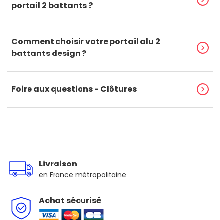
chevron_right
portail 2 battants ?
Comment choisir votre portail alu 2
chevron_right
battants design ?
Foire aux questions - Clôtures
chevron_right
Livraison
en France métropolitaine
Achat sécurisé