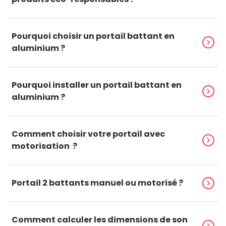
Pourquoi choisir un portail battant en
chevron_right
aluminium ?
Pourquoi installer un portail battant en
chevron_right
aluminium ?
Comment choisir votre portail avec
chevron_right
motorisation ?
Portail 2 battants manuel ou motorisé ?
chevron_right
Comment calculer les dimensions de son