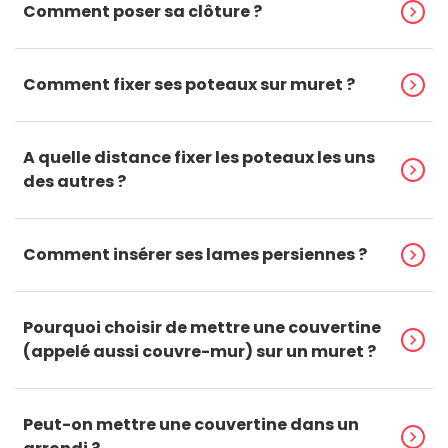
Comment poser sa clôture ?
chevron_right
Comment fixer ses poteaux sur muret ?
chevron_right
A quelle distance fixer les poteaux les uns
chevron_right
des autres ?
Comment insérer ses lames persiennes ?
chevron_right
Pourquoi choisir de mettre une couvertine
chevron_right
(appelé aussi couvre-mur) sur un muret ?
Peut-on mettre une couvertine dans un
chevron_right