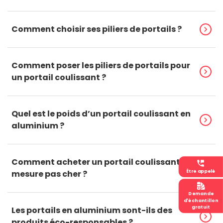
Comment choisir ses piliers de portails ?
chevron_right
Comment poser les piliers de portails pour
chevron_right
un portail coulissant ?
Quel est le poids d’un portail coulissant en
chevron_right
aluminium ?
Comment acheter un portail coulissant sur
perm_phone_msg
chevron_right
Être appelé
mesure pas cher ?
Demande
d'échantillon
gratuit
Les portails en aluminium sont-ils des
chevron_right
produits éco-responsables ?