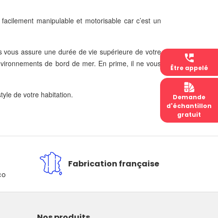
 facilement manipulable et motorisable car c’est un
duits vous assure une durée de vie supérieure de votre
perm_phone_msg
environnements de bord de mer. En prime, il ne vous
Être appelé
tyle de votre habitation.
Demande
d'échantillon
gratuit
Fabrication française
co
Nos produits