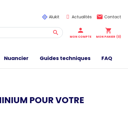
email
Alukit
Actualités
Contact
person
shopping_cart

MON COMPTE
MON PANIER
(0)
Nuancier
Guides techniques
FAQ
UMINIUM POUR VOTRE