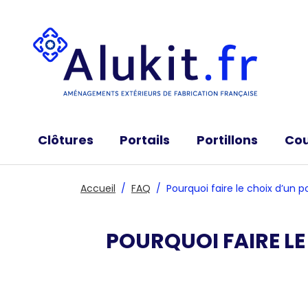
Clôtures
Portails
Portillons
Cou
Modèles de clôtures
Portails battants
Produits de clôtures au détail
Portails coulissants
Accueil
FAQ
Pourquoi faire le choix d’un 
POURQUOI FAIRE LE