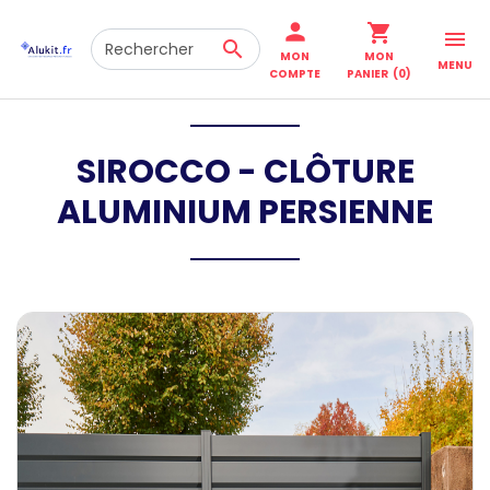
person
shopping_cart


MON
MON
MENU
COMPTE
PANIER
(0)
SIROCCO - CLÔTURE
ALUMINIUM PERSIENNE