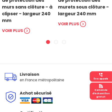
de protection des
de protection des
murs sans clôture - à
murets sous clôture -
clipser - largeur 240
largeur 240 mm
mm
VOIR PLUS
chevron_right
VOIR PLUS
chevron_right
Livraison
perm_phone_msg
Être appelé
en France métropolitaine
Demande
Achat sécurisé
d'échantillon
gratuit