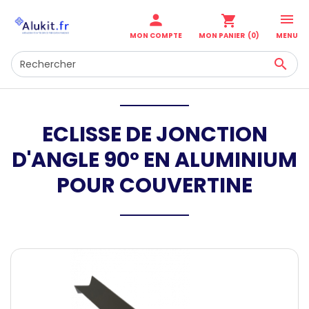

person
shopping_cart
MENU
MON COMPTE
MON PANIER
(0)

ECLISSE DE JONCTION
D'ANGLE 90° EN ALUMINIUM
POUR COUVERTINE