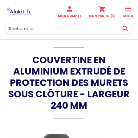

person
shopping_cart
MENU
MON COMPTE
MON PANIER
(0)

COUVERTINE EN
ALUMINIUM EXTRUDÉ DE
PROTECTION DES MURETS
SOUS CLÔTURE - LARGEUR
240 MM