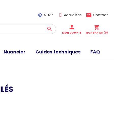
email
Alukit
Actualités
Contact
person
shopping_cart

MON COMPTE
MON PANIER
(0)
Nuancier
Guides techniques
FAQ
LÉS