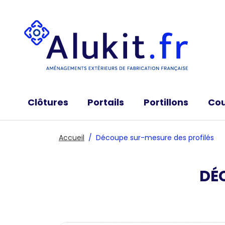
Clôtures
Portails
Portillons
Cou
Modèles de clôtures
Portails battants
Produits de clôtures au détail
Portails coulissants
Accueil
Découpe sur-mesure des profilés
DÉ