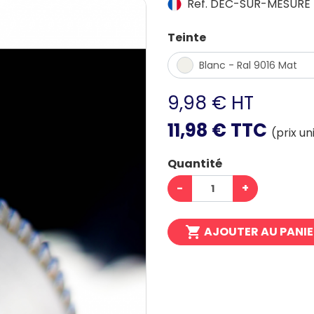
Ref. DEC-SUR-MESURE
Teinte
Blanc - Ral 9016 Mat
9,98 € HT
11,98 € TTC
(prix un
Quantité
-
+

AJOUTER AU PANI