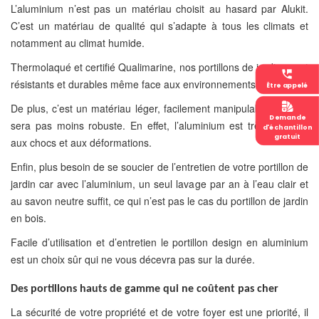
L’aluminium n’est pas un matériau choisit au hasard par Alukit.
C’est un matériau de qualité qui s’adapte
à tous les climats et
notamment au climat humide.
Thermolaqué et certifié Qualimarine, nos portillons de jardins sont
perm_phone_msg
résistants et durables même face aux environnements salins.
Être appelé
De plus, c’est un matériau léger, facilement manipulable qui n’en
Demande
sera pas moins robuste. En effet, l’aluminium est très résistant
d'échantillon
gratuit
aux chocs et aux déformations.
Enfin, plus besoin de se soucier de l’entretien de votre portillon de
jardin car avec l’aluminium, un seul lavage par an à l’eau clair et
au savon neutre suffit, ce qui n’est pas le cas du portillon de jardin
en bois.
Facile d’utilisation et d’entretien le portillon design en aluminium
est un choix sûr qui ne vous décevra pas sur la durée.
Des portillons hauts de gamme qui ne coûtent pas cher
La sécurité de votre propriété et de votre foyer est une priorité, il