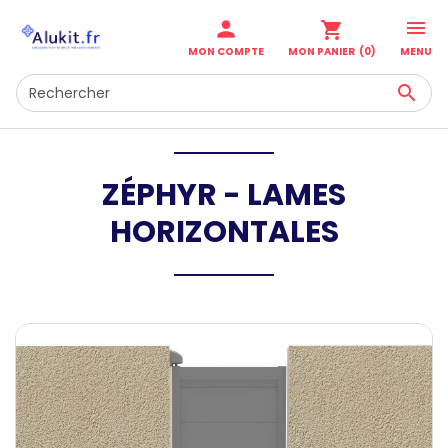

person
shopping_cart
MENU
MON COMPTE
MON PANIER
(0)

ZÉPHYR - LAMES
HORIZONTALES