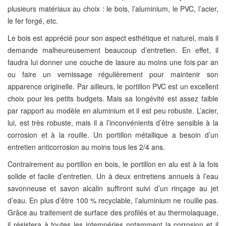
plusieurs matériaux au choix : le bois, l’aluminium, le PVC, l’acier,
le fer forgé, etc.
Le bois est apprécié pour son aspect esthétique et naturel, mais il
demande malheureusement beaucoup d’entretien. En effet, il
faudra lui donner une couche de lasure au moins une fois par an
ou faire un vernissage régulièrement pour maintenir son
apparence originelle. Par ailleurs, le portillon PVC est un excellent
choix pour les petits budgets. Mais sa longévité est assez faible
par rapport au modèle en aluminium et il est peu robuste. L’acier,
lui, est très robuste, mais il a l’inconvénients d’être sensible à la
corrosion et à la rouille. Un portillon métallique a besoin d’un
entretien anticorrosion au moins tous les 2/4 ans.
Contrairement au portillon en bois, le portillon en alu est à la fois
solide et facile d’entretien. Un à deux entretiens annuels à l’eau
savonneuse et savon alcalin suffiront suivi d’un rinçage au jet
d’eau. En plus d’être 100 % recyclable, l’aluminium ne rouille pas.
Grâce au traitement de surface des profilés et au thermolaquage,
il résistera à toutes les intempéries notamment la corrosion et il