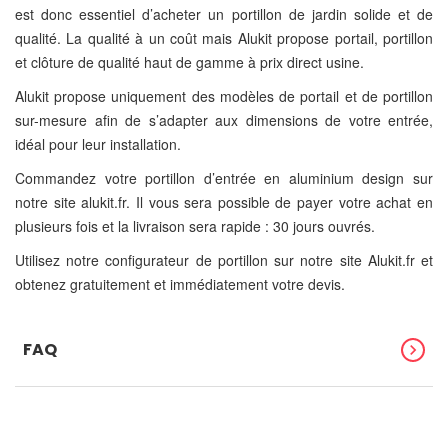
est donc essentiel d’acheter un portillon de jardin solide et de
qualité. La qualité à un coût mais Alukit propose portail, portillon
et clôture de qualité haut de gamme à prix direct usine.
Alukit propose uniquement des modèles de portail et de portillon
sur-mesure afin de s’adapter aux dimensions de votre entrée,
idéal pour leur installation.
Commandez votre portillon d’entrée en aluminium design sur
notre site alukit.fr. Il vous sera possible de payer votre achat en
plusieurs fois et la livraison sera rapide : 30 jours ouvrés.
Utilisez notre configurateur de portillon sur notre site Alukit.fr et
obtenez gratuitement et immédiatement votre devis.
FAQ
chevron_right