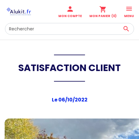

person
shopping_cart
MENU
MON COMPTE
MON PANIER
(0)

SATISFACTION CLIENT
Le 06/10/2022